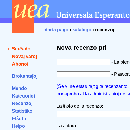
starta paĝo
›
katalogo
› recenzoj
Nova recenzo pri
Serĉado
Novaj varoj
- La ple
Abonoj
- Pasvorto
Brokantaĵoj
(Se vi ne estas rajtigita recenzanto
Mendo
por aprobo al la administrantoj de l
Kategorioj
Recenzoj
La titolo de la recenzo:
Statistiko
Elŝutu
La aŭtoro:
Helpo