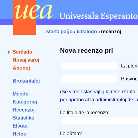
starta paĝo
›
katalogo
› recenzoj
Nova recenzo pri
Serĉado
Novaj varoj
- La ple
Abonoj
- Pasvorto
Brokantaĵoj
(Se vi ne estas rajtigita recenzanto
Mendo
por aprobo al la administrantoj de l
Kategorioj
Recenzoj
La titolo de la recenzo:
Statistiko
Elŝutu
La aŭtoro:
Helpo