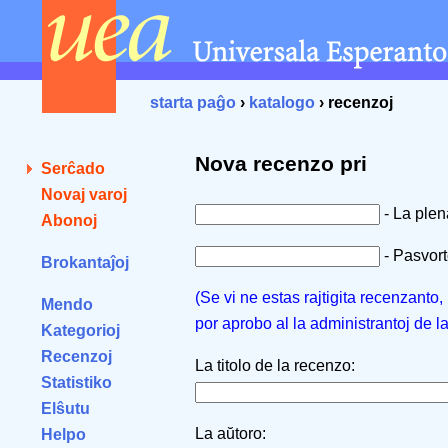
starta paĝo
›
katalogo
› recenzoj
Nova recenzo pri
Serĉado
Novaj varoj
- La ple
Abonoj
- Pasvorto
Brokantaĵoj
(Se vi ne estas rajtigita recenzanto
Mendo
por aprobo al la administrantoj de l
Kategorioj
Recenzoj
La titolo de la recenzo:
Statistiko
Elŝutu
La aŭtoro:
Helpo