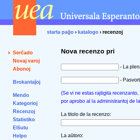
starta paĝo
›
katalogo
› recenzoj
Nova recenzo pri
Serĉado
Novaj varoj
- La ple
Abonoj
- Pasvorto
Brokantaĵoj
(Se vi ne estas rajtigita recenzanto
Mendo
por aprobo al la administrantoj de l
Kategorioj
Recenzoj
La titolo de la recenzo:
Statistiko
Elŝutu
La aŭtoro:
Helpo