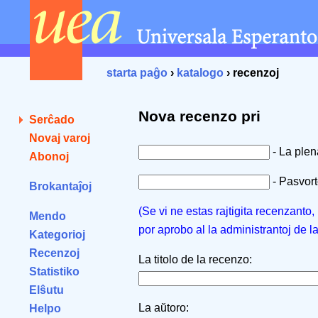
starta paĝo
›
katalogo
› recenzoj
Nova recenzo pri
Serĉado
Novaj varoj
- La ple
Abonoj
- Pasvorto
Brokantaĵoj
(Se vi ne estas rajtigita recenzanto
Mendo
por aprobo al la administrantoj de l
Kategorioj
Recenzoj
La titolo de la recenzo:
Statistiko
Elŝutu
La aŭtoro:
Helpo