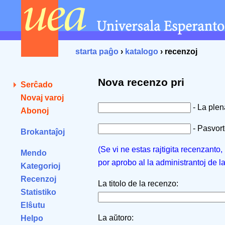
starta paĝo
›
katalogo
› recenzoj
Nova recenzo pri
Serĉado
Novaj varoj
- La ple
Abonoj
- Pasvorto
Brokantaĵoj
(Se vi ne estas rajtigita recenzanto
Mendo
por aprobo al la administrantoj de l
Kategorioj
Recenzoj
La titolo de la recenzo:
Statistiko
Elŝutu
La aŭtoro:
Helpo