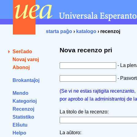
starta paĝo
›
katalogo
› recenzoj
Nova recenzo pri
Serĉado
Novaj varoj
- La ple
Abonoj
- Pasvorto
Brokantaĵoj
(Se vi ne estas rajtigita recenzanto
Mendo
por aprobo al la administrantoj de l
Kategorioj
Recenzoj
La titolo de la recenzo:
Statistiko
Elŝutu
La aŭtoro:
Helpo