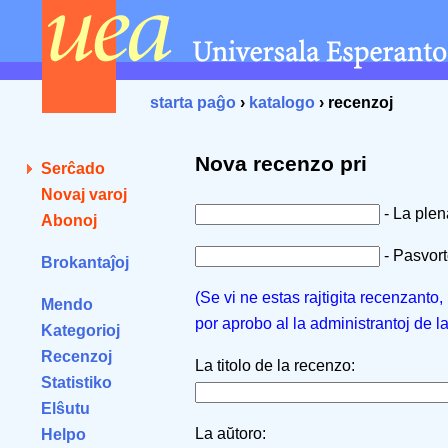
starta paĝo
›
katalogo
› recenzoj
Nova recenzo pri
Serĉado
Novaj varoj
- La ple
Abonoj
- Pasvorto
Brokantaĵoj
(Se vi ne estas rajtigita recenzanto
Mendo
por aprobo al la administrantoj de l
Kategorioj
Recenzoj
La titolo de la recenzo:
Statistiko
Elŝutu
La aŭtoro:
Helpo