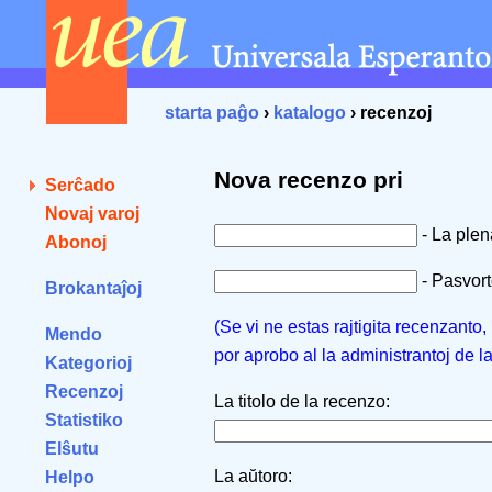
starta paĝo
›
katalogo
› recenzoj
Nova recenzo pri
Serĉado
Novaj varoj
- La ple
Abonoj
- Pasvorto
Brokantaĵoj
(Se vi ne estas rajtigita recenzanto
Mendo
por aprobo al la administrantoj de l
Kategorioj
Recenzoj
La titolo de la recenzo:
Statistiko
Elŝutu
La aŭtoro:
Helpo