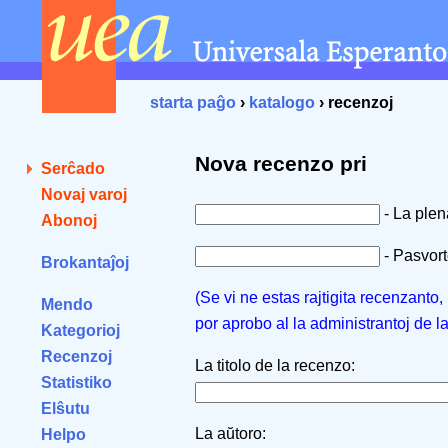
starta paĝo
›
katalogo
› recenzoj
Nova recenzo pri
Serĉado
Novaj varoj
- La ple
Abonoj
- Pasvorto
Brokantaĵoj
(Se vi ne estas rajtigita recenzanto
Mendo
por aprobo al la administrantoj de l
Kategorioj
Recenzoj
La titolo de la recenzo:
Statistiko
Elŝutu
La aŭtoro:
Helpo