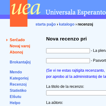
starta paĝo
›
katalogo
› recenzoj
Nova recenzo pri
Serĉado
Novaj varoj
- La ple
Abonoj
- Pasvorto
Brokantaĵoj
(Se vi ne estas rajtigita recenzanto
Mendo
por aprobo al la administrantoj de l
Kategorioj
Recenzoj
La titolo de la recenzo:
Statistiko
Elŝutu
La aŭtoro:
Helpo