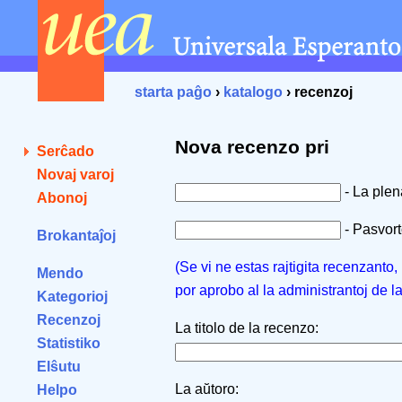
starta paĝo
›
katalogo
› recenzoj
Nova recenzo pri
Serĉado
Novaj varoj
- La ple
Abonoj
- Pasvorto
Brokantaĵoj
(Se vi ne estas rajtigita recenzanto
Mendo
por aprobo al la administrantoj de l
Kategorioj
Recenzoj
La titolo de la recenzo:
Statistiko
Elŝutu
La aŭtoro:
Helpo