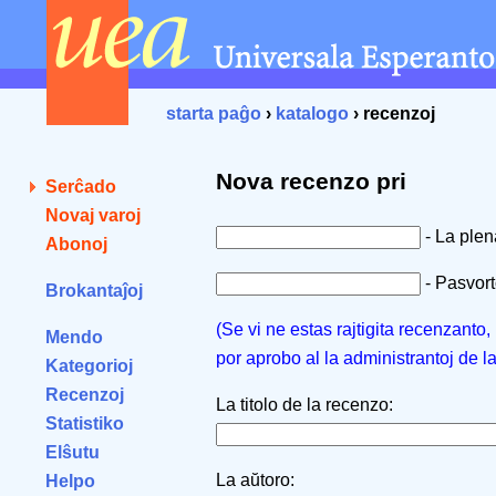
starta paĝo
›
katalogo
› recenzoj
Nova recenzo pri
Serĉado
Novaj varoj
- La ple
Abonoj
- Pasvorto
Brokantaĵoj
(Se vi ne estas rajtigita recenzanto
Mendo
por aprobo al la administrantoj de l
Kategorioj
Recenzoj
La titolo de la recenzo:
Statistiko
Elŝutu
La aŭtoro:
Helpo