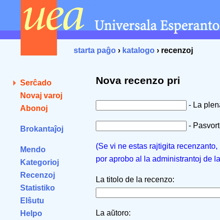
starta paĝo
›
katalogo
› recenzoj
Nova recenzo pri
Serĉado
Novaj varoj
- La ple
Abonoj
- Pasvorto
Brokantaĵoj
(Se vi ne estas rajtigita recenzanto
Mendo
por aprobo al la administrantoj de l
Kategorioj
Recenzoj
La titolo de la recenzo:
Statistiko
Elŝutu
La aŭtoro:
Helpo