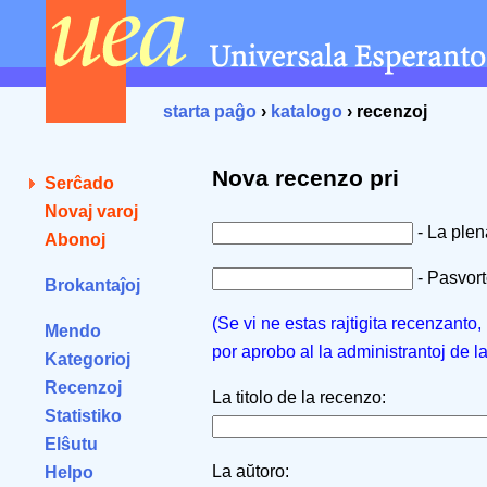
starta paĝo
›
katalogo
› recenzoj
Nova recenzo pri
Serĉado
Novaj varoj
- La ple
Abonoj
- Pasvorto
Brokantaĵoj
(Se vi ne estas rajtigita recenzanto
Mendo
por aprobo al la administrantoj de l
Kategorioj
Recenzoj
La titolo de la recenzo:
Statistiko
Elŝutu
La aŭtoro:
Helpo