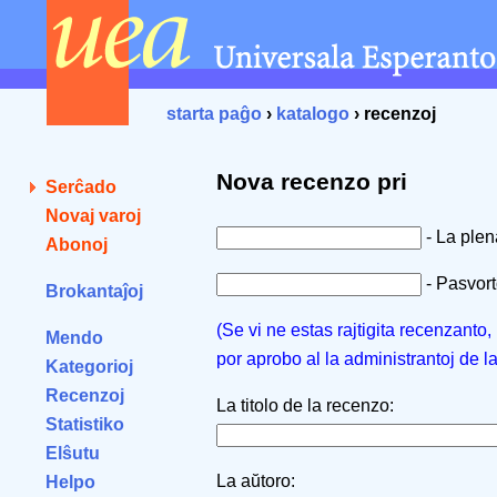
starta paĝo
›
katalogo
› recenzoj
Nova recenzo pri
Serĉado
Novaj varoj
- La ple
Abonoj
- Pasvorto
Brokantaĵoj
(Se vi ne estas rajtigita recenzanto
Mendo
por aprobo al la administrantoj de l
Kategorioj
Recenzoj
La titolo de la recenzo:
Statistiko
Elŝutu
La aŭtoro:
Helpo