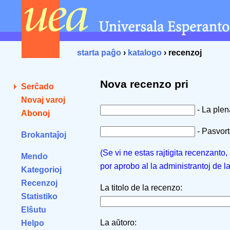
starta paĝo
›
katalogo
› recenzoj
Nova recenzo pri
Serĉado
Novaj varoj
- La ple
Abonoj
- Pasvorto
Brokantaĵoj
(Se vi ne estas rajtigita recenzanto
Mendo
por aprobo al la administrantoj de l
Kategorioj
Recenzoj
La titolo de la recenzo:
Statistiko
Elŝutu
La aŭtoro:
Helpo