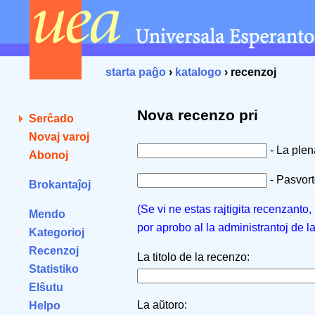
starta paĝo
›
katalogo
› recenzoj
Nova recenzo pri
Serĉado
Novaj varoj
- La ple
Abonoj
- Pasvorto
Brokantaĵoj
(Se vi ne estas rajtigita recenzanto
Mendo
por aprobo al la administrantoj de l
Kategorioj
Recenzoj
La titolo de la recenzo:
Statistiko
Elŝutu
La aŭtoro:
Helpo