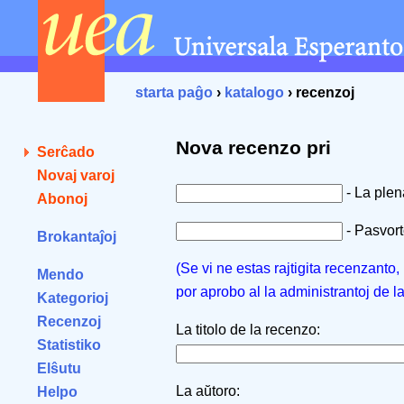
starta paĝo
›
katalogo
› recenzoj
Nova recenzo pri
Serĉado
Novaj varoj
- La ple
Abonoj
- Pasvorto
Brokantaĵoj
(Se vi ne estas rajtigita recenzanto
Mendo
por aprobo al la administrantoj de l
Kategorioj
Recenzoj
La titolo de la recenzo:
Statistiko
Elŝutu
La aŭtoro:
Helpo