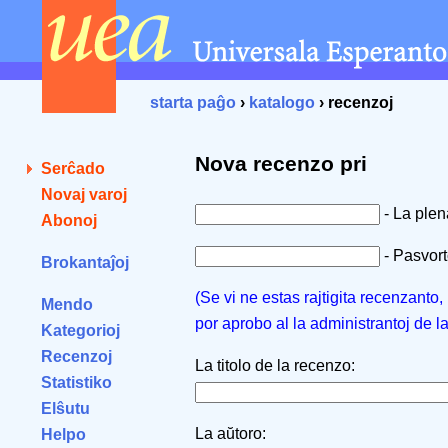
starta paĝo
›
katalogo
› recenzoj
Nova recenzo pri
Serĉado
Novaj varoj
- La ple
Abonoj
- Pasvorto
Brokantaĵoj
(Se vi ne estas rajtigita recenzanto
Mendo
por aprobo al la administrantoj de l
Kategorioj
Recenzoj
La titolo de la recenzo:
Statistiko
Elŝutu
La aŭtoro:
Helpo