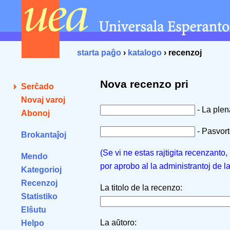
starta paĝo
›
katalogo
› recenzoj
Nova recenzo pri
Serĉado
Novaj varoj
- La ple
Abonoj
- Pasvorto
Brokantaĵoj
(Se vi ne estas rajtigita recenzanto
Mendo
por aprobo al la administrantoj de l
Kategorioj
Recenzoj
La titolo de la recenzo:
Statistiko
Elŝutu
La aŭtoro:
Helpo