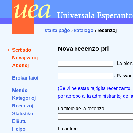
starta paĝo
›
katalogo
› recenzoj
Nova recenzo pri
Serĉado
Novaj varoj
- La ple
Abonoj
- Pasvorto
Brokantaĵoj
(Se vi ne estas rajtigita recenzanto
Mendo
por aprobo al la administrantoj de l
Kategorioj
Recenzoj
La titolo de la recenzo:
Statistiko
Elŝutu
La aŭtoro:
Helpo