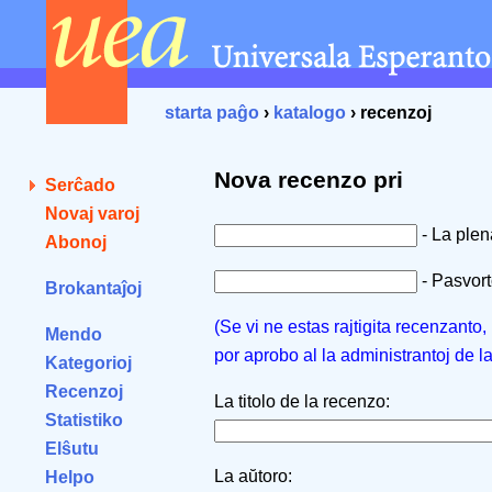
starta paĝo
›
katalogo
› recenzoj
Nova recenzo pri
Serĉado
Novaj varoj
- La ple
Abonoj
- Pasvorto
Brokantaĵoj
(Se vi ne estas rajtigita recenzanto
Mendo
por aprobo al la administrantoj de l
Kategorioj
Recenzoj
La titolo de la recenzo:
Statistiko
Elŝutu
La aŭtoro:
Helpo