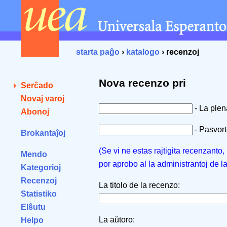
starta paĝo
›
katalogo
› recenzoj
Nova recenzo pri
Serĉado
Novaj varoj
- La ple
Abonoj
- Pasvorto
Brokantaĵoj
(Se vi ne estas rajtigita recenzanto
Mendo
por aprobo al la administrantoj de l
Kategorioj
Recenzoj
La titolo de la recenzo:
Statistiko
Elŝutu
La aŭtoro:
Helpo