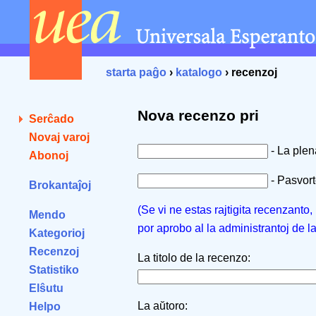
starta paĝo
›
katalogo
› recenzoj
Nova recenzo pri
Serĉado
Novaj varoj
- La ple
Abonoj
- Pasvorto
Brokantaĵoj
(Se vi ne estas rajtigita recenzanto
Mendo
por aprobo al la administrantoj de l
Kategorioj
Recenzoj
La titolo de la recenzo:
Statistiko
Elŝutu
La aŭtoro:
Helpo