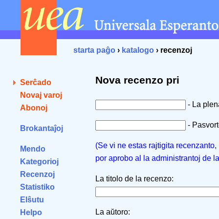
starta paĝo
›
katalogo
› recenzoj
Nova recenzo pri
Serĉado
Novaj varoj
- La ple
Abonoj
- Pasvorto
Brokantaĵoj
(Se vi ne estas rajtigita recenzanto
Mendo
por aprobo al la administrantoj de l
Kategorioj
Recenzoj
La titolo de la recenzo:
Statistiko
Elŝutu
La aŭtoro:
Helpo