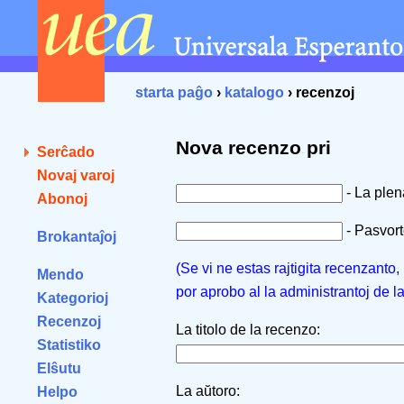
starta paĝo
›
katalogo
› recenzoj
Nova recenzo pri
Serĉado
Novaj varoj
- La ple
Abonoj
- Pasvorto
Brokantaĵoj
(Se vi ne estas rajtigita recenzanto
Mendo
por aprobo al la administrantoj de l
Kategorioj
Recenzoj
La titolo de la recenzo:
Statistiko
Elŝutu
La aŭtoro:
Helpo