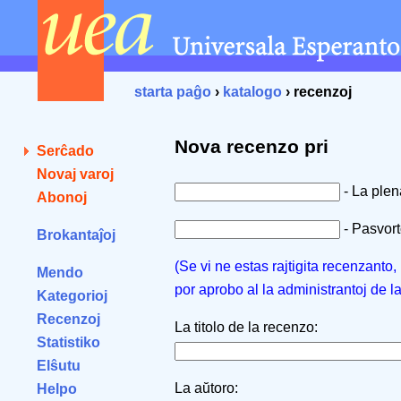
starta paĝo
›
katalogo
› recenzoj
Nova recenzo pri
Serĉado
Novaj varoj
- La ple
Abonoj
- Pasvorto
Brokantaĵoj
(Se vi ne estas rajtigita recenzanto
Mendo
por aprobo al la administrantoj de l
Kategorioj
Recenzoj
La titolo de la recenzo:
Statistiko
Elŝutu
La aŭtoro:
Helpo