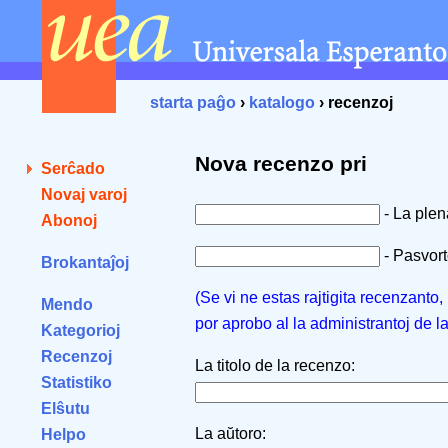
starta paĝo
›
katalogo
› recenzoj
Nova recenzo pri
Serĉado
Novaj varoj
- La ple
Abonoj
- Pasvorto
Brokantaĵoj
(Se vi ne estas rajtigita recenzanto
Mendo
por aprobo al la administrantoj de l
Kategorioj
Recenzoj
La titolo de la recenzo:
Statistiko
Elŝutu
La aŭtoro:
Helpo