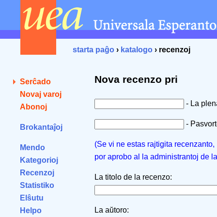
starta paĝo
›
katalogo
› recenzoj
Nova recenzo pri
Serĉado
Novaj varoj
- La ple
Abonoj
- Pasvorto
Brokantaĵoj
(Se vi ne estas rajtigita recenzanto
Mendo
por aprobo al la administrantoj de l
Kategorioj
Recenzoj
La titolo de la recenzo:
Statistiko
Elŝutu
La aŭtoro:
Helpo