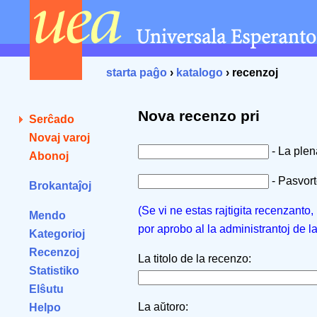
starta paĝo
›
katalogo
› recenzoj
Nova recenzo pri
Serĉado
Novaj varoj
- La ple
Abonoj
- Pasvorto
Brokantaĵoj
(Se vi ne estas rajtigita recenzanto
Mendo
por aprobo al la administrantoj de l
Kategorioj
Recenzoj
La titolo de la recenzo:
Statistiko
Elŝutu
La aŭtoro:
Helpo