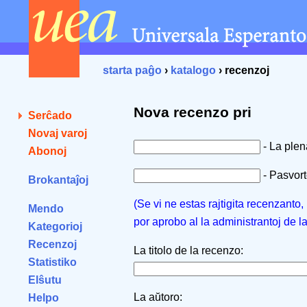
starta paĝo
›
katalogo
› recenzoj
Nova recenzo pri
Serĉado
Novaj varoj
- La ple
Abonoj
- Pasvorto
Brokantaĵoj
(Se vi ne estas rajtigita recenzanto
Mendo
por aprobo al la administrantoj de l
Kategorioj
Recenzoj
La titolo de la recenzo:
Statistiko
Elŝutu
La aŭtoro:
Helpo