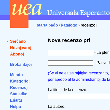
starta paĝo
›
katalogo
› recenzoj
Nova recenzo pri
Serĉado
Novaj varoj
- La ple
Abonoj
- Pasvorto
Brokantaĵoj
(Se vi ne estas rajtigita recenzanto
Mendo
por aprobo al la administrantoj de l
Kategorioj
Recenzoj
La titolo de la recenzo:
Statistiko
Elŝutu
La aŭtoro:
Helpo