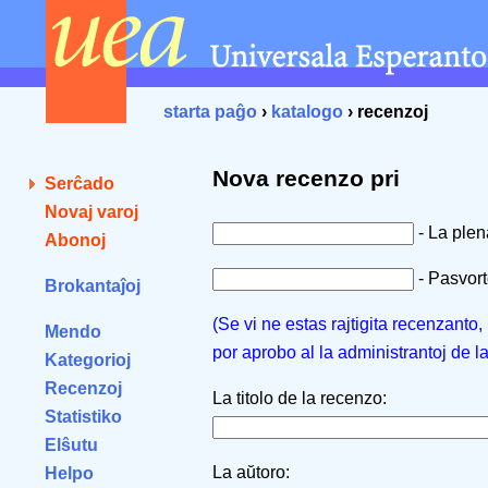
starta paĝo
›
katalogo
› recenzoj
Nova recenzo pri
Serĉado
Novaj varoj
- La ple
Abonoj
- Pasvorto
Brokantaĵoj
(Se vi ne estas rajtigita recenzanto
Mendo
por aprobo al la administrantoj de l
Kategorioj
Recenzoj
La titolo de la recenzo:
Statistiko
Elŝutu
La aŭtoro:
Helpo