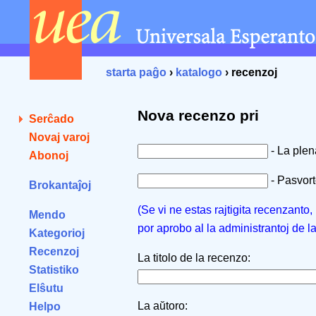
starta paĝo
›
katalogo
› recenzoj
Nova recenzo pri
Serĉado
Novaj varoj
- La ple
Abonoj
- Pasvorto
Brokantaĵoj
(Se vi ne estas rajtigita recenzanto
Mendo
por aprobo al la administrantoj de l
Kategorioj
Recenzoj
La titolo de la recenzo:
Statistiko
Elŝutu
La aŭtoro:
Helpo