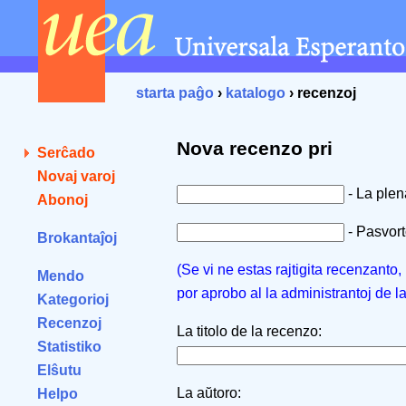
starta paĝo
›
katalogo
› recenzoj
Nova recenzo pri
Serĉado
Novaj varoj
- La ple
Abonoj
- Pasvorto
Brokantaĵoj
(Se vi ne estas rajtigita recenzanto
Mendo
por aprobo al la administrantoj de l
Kategorioj
Recenzoj
La titolo de la recenzo:
Statistiko
Elŝutu
La aŭtoro:
Helpo