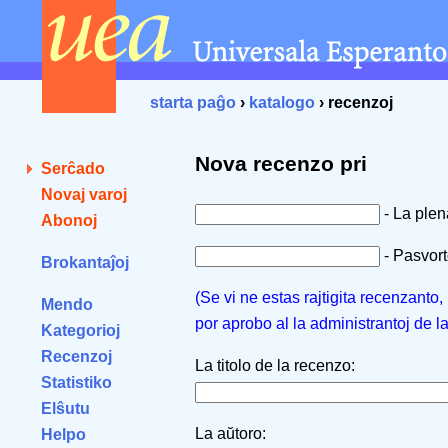
starta paĝo
›
katalogo
› recenzoj
Nova recenzo pri
Serĉado
Novaj varoj
- La ple
Abonoj
- Pasvorto
Brokantaĵoj
(Se vi ne estas rajtigita recenzanto
Mendo
por aprobo al la administrantoj de l
Kategorioj
Recenzoj
La titolo de la recenzo:
Statistiko
Elŝutu
La aŭtoro:
Helpo