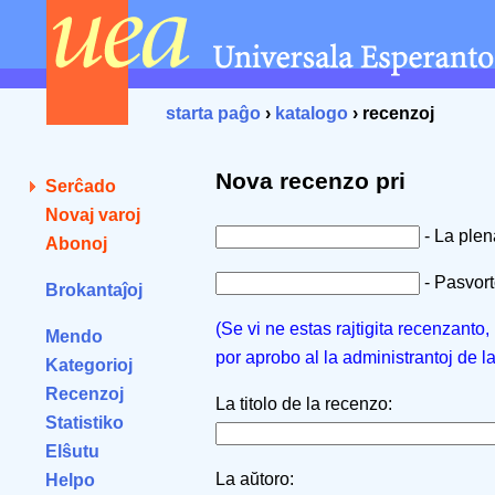
starta paĝo
›
katalogo
› recenzoj
Nova recenzo pri
Serĉado
Novaj varoj
- La ple
Abonoj
- Pasvorto
Brokantaĵoj
(Se vi ne estas rajtigita recenzanto
Mendo
por aprobo al la administrantoj de l
Kategorioj
Recenzoj
La titolo de la recenzo:
Statistiko
Elŝutu
La aŭtoro:
Helpo