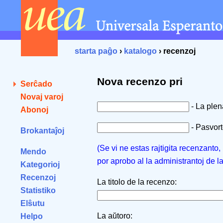
starta paĝo
›
katalogo
› recenzoj
Nova recenzo pri
Serĉado
Novaj varoj
- La ple
Abonoj
- Pasvorto
Brokantaĵoj
(Se vi ne estas rajtigita recenzanto
Mendo
por aprobo al la administrantoj de l
Kategorioj
Recenzoj
La titolo de la recenzo:
Statistiko
Elŝutu
La aŭtoro:
Helpo