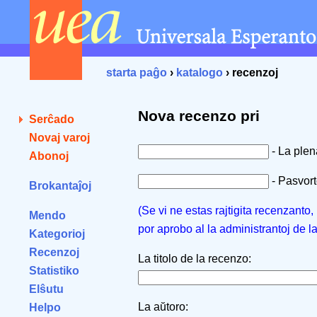
starta paĝo
›
katalogo
› recenzoj
Nova recenzo pri
Serĉado
Novaj varoj
- La ple
Abonoj
- Pasvorto
Brokantaĵoj
(Se vi ne estas rajtigita recenzanto
Mendo
por aprobo al la administrantoj de l
Kategorioj
Recenzoj
La titolo de la recenzo:
Statistiko
Elŝutu
La aŭtoro:
Helpo