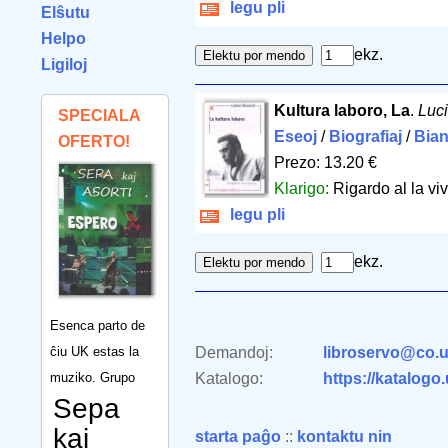
legu pli
Elŝutu
Helpo
ekz.
Ligiloj
Kultura laboro, La
.
Luci
SPECIALA
Eseoj
/
Biografiaj
/
Bian
OFERTO!
Prezo: 13.20 €
Klarigo:
Rigardo al la vi
legu pli
ekz.
Esenca parto de
ĉiu UK estas la
Demandoj:
libroservo@co.u
muziko. Grupo
Katalogo:
https://katalogo
Sepa
kaj
starta paĝo
::
kontaktu nin