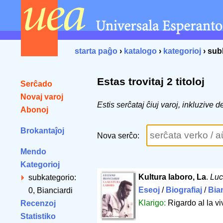
starta paĝo
›
katalogo
›
kategorioj
› sub
Estas trovitaj 2 titoloj
Serĉado
Novaj varoj
Estis serĉataj ĉiuj varoj, inkluzive
Abonoj
Brokantaĵoj
Nova serĉo:
Mendo
Kategorioj
Kultura laboro, La
.
Luc
subkategorio:
Eseoj
/
Biografiaj
/
Bia
0, Bianciardi
Klarigo:
Rigardo al la vi
Recenzoj
Statistiko