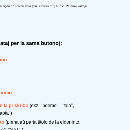
igno "`" post la litero (ekz. ĉ estas "c`") aŭ "x". Por trovi vortojn
gataj per la sama butono):
rio
 nomo
n la priskribo
(ekz. "poemo", "itala",
apta")
to
(plena aŭ parta titolo de la eldoninto,
A", "SAT" )