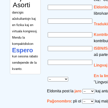
Asorti
Eldonl
dancigis
libro/var
aŭskultantojn kaj
Traduki
en fizika kaj en
virtuala kongresoj.
Kontrib
Mendu la
kontribu
kompaktdiskon
ISBN/I
Espero
aŭ parte
kun sesona rabato
sendepende de la
Lingvaj
kvanto.
En la l
"Lingvoi
Eldonita post la
jaro
kaj an
Paĝonombro
: pli ol
kaj mal