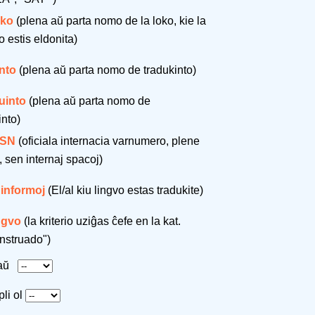
oko
(plena aŭ parta nomo de la loko, kie la
o estis eldonita)
nto
(plena aŭ parta nomo de tradukinto)
uinto
(plena aŭ parta nomo de
into)
SSN
(oficiala internacia varnumero, plene
, sen internaj spacoj)
 informoj
(El/al kiu lingvo estas tradukite)
ingvo
(la kriterio uziĝas ĉefe en la kat.
nstruado")
taŭ
pli ol