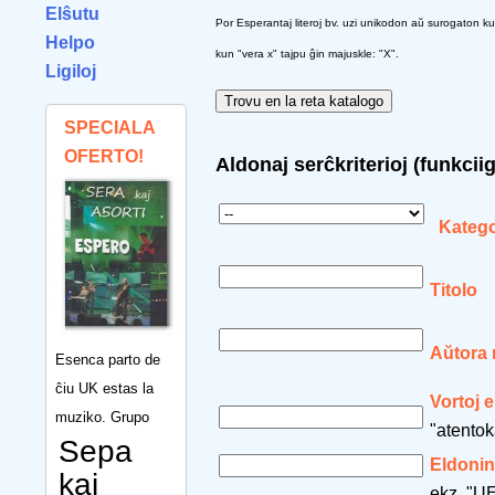
Elŝutu
Por Esperantaj literoj bv. uzi unikodon aŭ surogaton kun s
Helpo
kun "vera x" tajpu ĝin majuskle: "X".
Ligiloj
SPECIALA
OFERTO!
Aldonaj serĉkriterioj (funkcii
Katego
Titolo
Aŭtora
Esenca parto de
ĉiu UK estas la
Vortoj e
muziko. Grupo
"atentok
Sepa
Eldonin
kaj
ekz. "UE