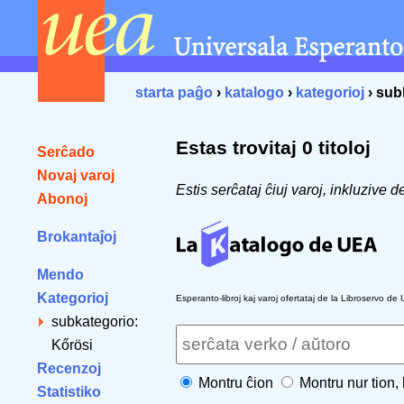
starta paĝo
›
katalogo
›
kategorioj
› sub
Estas trovitaj 0 titoloj
Serĉado
Novaj varoj
Estis serĉataj ĉiuj varoj, inkluzive
Abonoj
Brokantaĵoj
Mendo
Kategorioj
Esperanto-libroj kaj varoj ofertataj de la Libroservo de
subkategorio:
Kőrösi
Recenzoj
Montru ĉion
Montru nur tion,
Statistiko