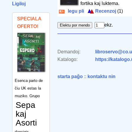
fortika kaj luktema.
Ligiloj
legu pli
Recenzoj
(1)
SPECIALA
ekz.
OFERTO!
Demandoj:
libroservo@co.u
Katalogo:
https://katalogo
starta paĝo
::
kontaktu nin
Esenca parto de
ĉiu UK estas la
muziko. Grupo
Sepa
kaj
Asorti
dancigis