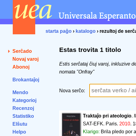
starta paĝo
›
katalogo
› rezultoj de ser
Estas trovita 1 titolo
Serĉado
Novaj varoj
Estis serĉataj ĉiuj varoj, inkluzive 
Abonoj
nomata "Onfray"
Brokantaĵoj
Nova serĉo:
Mendo
Kategorioj
Recenzoj
Traktaĵo pri ateologio
.
Statistiko
SAT-EFK. Paris.
2010
.
1
Elŝutu
Klarigo:
Brila pledo por 
Helpo