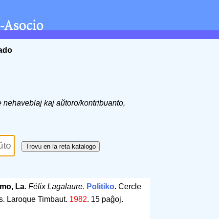
ĉado
de nehaveblaj kaj aŭtoro/kontribuanto,
smo, La
.
Félix Lagalaure
.
Politiko
. Cercle
is. Laroque Timbaut.
1982
.
15 paĝoj
.