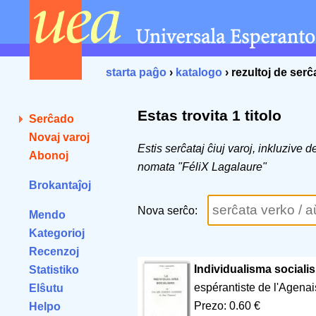
starta paĝo
›
katalogo
› rezultoj de ser
Estas trovita 1 titolo
Serĉado
Novaj varoj
Estis serĉataj ĉiuj varoj, inkluzive 
Abonoj
nomata "FéliX Lagalaure"
Brokantaĵoj
Nova serĉo:
Mendo
Kategorioj
Recenzoj
Individualisma sociali
Statistiko
espérantiste de l'Agena
Elŝutu
Prezo: 0.60 €
Helpo