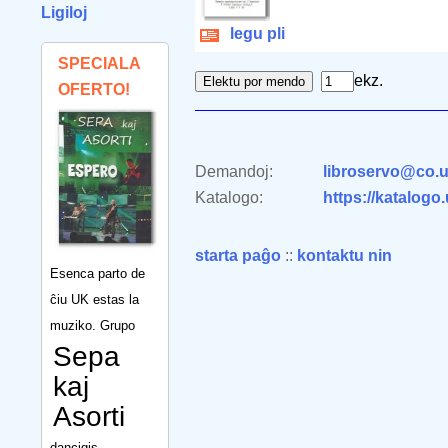
Ligiloj
legu pli
SPECIALA
ekz.
OFERTO!
Demandoj:
libroservo@co.u
Katalogo:
https://katalogo
starta paĝo
::
kontaktu nin
Esenca parto de
ĉiu UK estas la
muziko. Grupo
Sepa
kaj
Asorti
dancigis