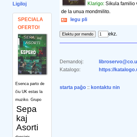
Klarigo:
Sikula familio
Ligiloj
de la unua mondmilito.
SPECIALA
legu pli
OFERTO!
ekz.
Demandoj:
libroservo@co.u
Katalogo:
https://katalogo
Esenca parto de
starta paĝo
::
kontaktu nin
ĉiu UK estas la
muziko. Grupo
Sepa
kaj
Asorti
dancigis