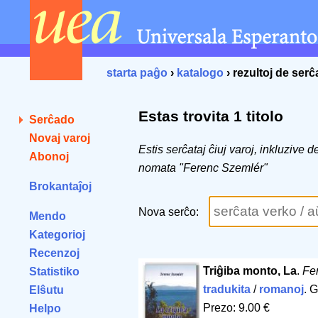
starta paĝo
›
katalogo
› rezultoj de ser
Estas trovita 1 titolo
Serĉado
Novaj varoj
Estis serĉataj ĉiuj varoj, inkluzive 
Abonoj
nomata "Ferenc Szemlér"
Brokantaĵoj
Nova serĉo:
Mendo
Kategorioj
Recenzoj
Triĝiba monto, La
.
Fe
Statistiko
tradukita
/
romanoj
. 
Elŝutu
Prezo: 9.00 €
Helpo