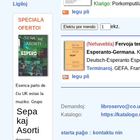
Klarigo:
Porkomputila 
Ligiloj
legu pli
SPECIALA
ekz.
OFERTO!
(Nehavebla)
Fervoja t
Esperanto-Germana
. 
Deutsch-Esperanto Esp
Terminaroj
. GEFA. Fran
legu pli
Esenca parto de
ĉiu UK estas la
muziko. Grupo
Demandoj:
libroservo@co.u
Sepa
Katalogo:
https://katalogo
kaj
Asorti
starta paĝo
::
kontaktu nin
dancigis