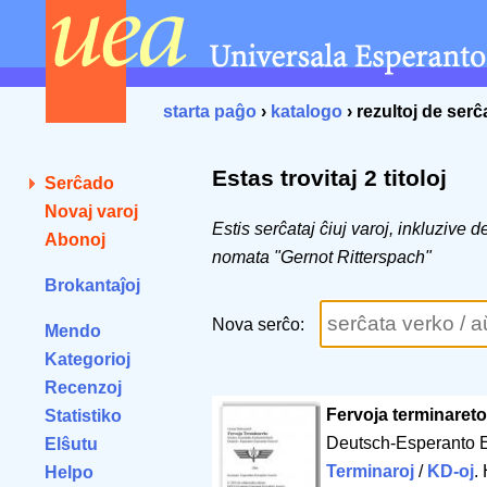
starta paĝo
›
katalogo
› rezultoj de ser
Estas trovitaj 2 titoloj
Serĉado
Novaj varoj
Estis serĉataj ĉiuj varoj, inkluzive 
Abonoj
nomata "Gernot Ritterspach"
Brokantaĵoj
Nova serĉo:
Mendo
Kategorioj
Recenzoj
Fervoja terminareto
Statistiko
Deutsch-Esperanto 
Elŝutu
Terminaroj
/
KD-oj
.
Helpo