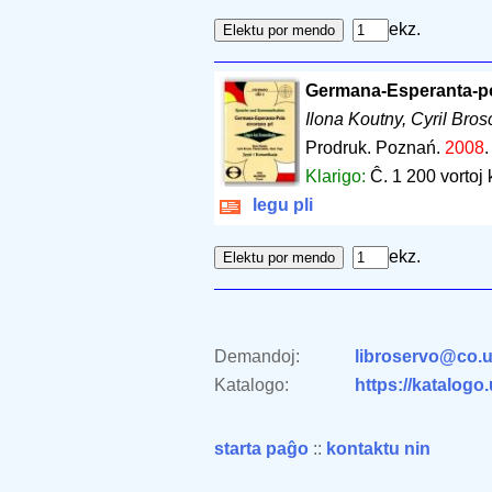
ekz.
Germana-Esperanta-pol
Ilona Koutny, Cyril Bros
Prodruk. Poznań.
2008
Klarigo:
Ĉ. 1 200 vortoj 
legu pli
ekz.
Demandoj:
libroservo@co.u
Katalogo:
https://katalogo
starta paĝo
::
kontaktu nin