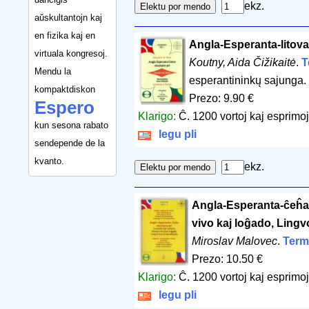
ekz.
aŭskultantojn kaj
en fizika kaj en
Angla-Esperanta-litova 
virtuala kongresoj.
Koutny, Aida Čižikaitė
.
T
Mendu la
esperantininkų sajunga
kompaktdiskon
Prezo: 9.90 €
Espero
Klarigo:
Ĉ. 1200 vortoj kaj esprimoj
kun sesona rabato
legu pli
sendepende de la
kvanto.
ekz.
Angla-Esperanta-ĉeĥa 
vivo kaj loĝado, Ling
Miroslav Malovec
.
Term
Prezo: 10.50 €
Klarigo:
Ĉ. 1200 vortoj kaj esprimoj
legu pli