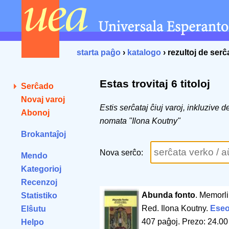
starta paĝo
›
katalogo
› rezultoj de ser
Estas trovitaj 6 titoloj
Serĉado
Novaj varoj
Estis serĉataj ĉiuj varoj, inkluzive 
Abonoj
nomata "Ilona Koutny"
Brokantaĵoj
Nova serĉo:
Mendo
Kategorioj
Recenzoj
Abunda fonto
. Memorli
Statistiko
Red. Ilona Koutny.
Eseo
Elŝutu
407 paĝoj
.
Prezo: 24.00
Helpo