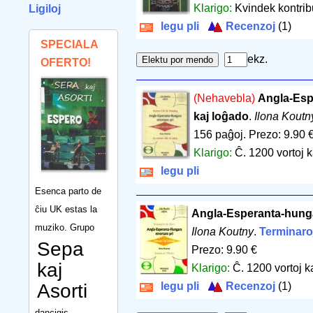
Klarigo:
Kvindek kontribu
Ligiloj
legu pli
Recenzoj
(1)
SPECIALA
ekz.
OFERTO!
(Nehavebla)
Angla-Esp
kaj loĝado
.
Ilona Koutn
156 paĝoj
.
Prezo: 9.90 
Klarigo:
Ĉ. 1200 vortoj k
legu pli
Esenca parto de
ĉiu UK estas la
Angla-Esperanta-hungar
muziko. Grupo
Ilona Koutny
.
Terminaro
Sepa
Prezo: 9.90 €
kaj
Klarigo:
Ĉ. 1200 vortoj k
Asorti
legu pli
Recenzoj
(1)
dancigis