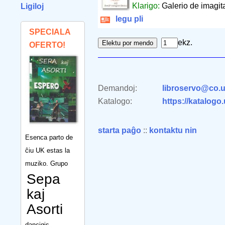
Klarigo:
Galerio de imagita
Ligiloj
legu pli
SPECIALA
ekz.
OFERTO!
Demandoj:
libroservo@co.u
Katalogo:
https://katalogo
starta paĝo
::
kontaktu nin
Esenca parto de
ĉiu UK estas la
muziko. Grupo
Sepa
kaj
Asorti
dancigis