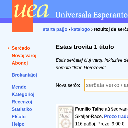
starta paĝo
›
katalogo
› rezultoj de ser
Estas trovita 1 titolo
Serĉado
Novaj varoj
Estis serĉataj ĉiuj varoj, inkluzive 
Abonoj
nomata "Irfan Horozović"
Brokantaĵoj
Nova serĉo:
Mendo
Kategorioj
Recenzoj
Familio Talhe
aŭ ŝedrvan
Statistiko
Skaljer-Race.
Prozo trad
Elŝutu
116 paĝoj
.
Prezo: 9.00 €
Helpo