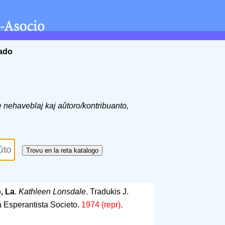
ĉado
de nehaveblaj kaj aŭtoro/kontribuanto,
, La
.
Kathleen Lonsdale
. Tradukis J.
a Esperantista Societo.
1974 (repr)
.