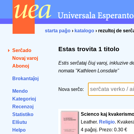
starta paĝo
›
katalogo
› rezultoj de ser
Estas trovita 1 titolo
Serĉado
Novaj varoj
Estis serĉataj ĉiuj varoj, inkluzive 
Abonoj
nomata "Kathleen Lonsdale"
Brokantaĵoj
Nova serĉo:
Mendo
Kategorioj
Recenzoj
Scienco kaj kvakerismo
Statistiko
Leather.
Religio
. Kvaker
Elŝutu
4 paĝoj
.
Prezo: 0.30 €
Helpo