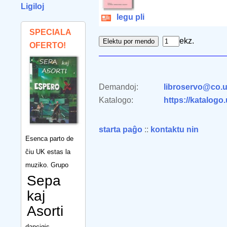
Ligiloj
legu pli
SPECIALA
ekz.
OFERTO!
Demandoj:
libroservo@co.u
Katalogo:
https://katalogo
starta paĝo
::
kontaktu nin
Esenca parto de
ĉiu UK estas la
muziko. Grupo
Sepa
kaj
Asorti
dancigis