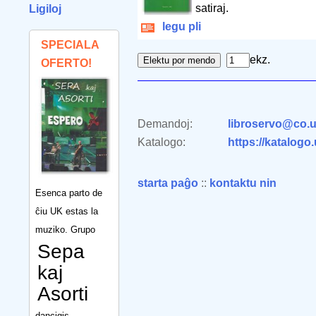
satiraj.
Ligiloj
legu pli
SPECIALA
ekz.
OFERTO!
Demandoj:
libroservo@co.u
Katalogo:
https://katalogo
starta paĝo
::
kontaktu nin
Esenca parto de
ĉiu UK estas la
muziko. Grupo
Sepa
kaj
Asorti
dancigis