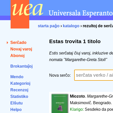
starta paĝo
›
katalogo
› rezultoj de ser
Estas trovita 1 titolo
Serĉado
Novaj varoj
Estis serĉataj ĉiuj varoj, inkluzive 
Abonoj
nomata "Margarethe-Greta Stoll"
Brokantaĵoj
Nova serĉo:
Mendo
Kategorioj
Recenzoj
Miozoto
.
Margarethe-Gre
Statistiko
Maksimoviĉ. Beogrado.
Elŝutu
Klarigo:
Sesdeko da poem
Helpo