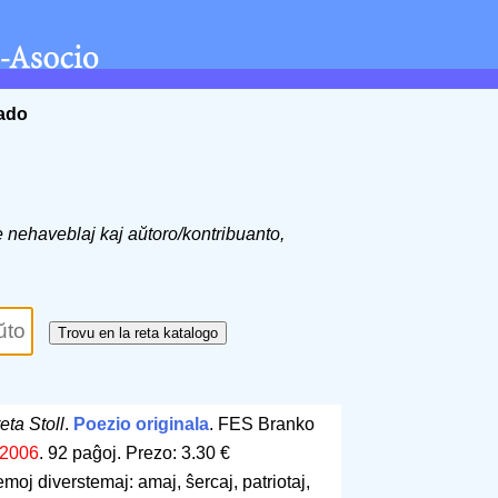
ĉado
de nehaveblaj kaj aŭtoro/kontribuanto,
ta Stoll
.
Poezio originala
. FES Branko
2006
.
92 paĝoj
.
Prezo: 3.30 €
oj diverstemaj: amaj, ŝercaj, patriotaj,